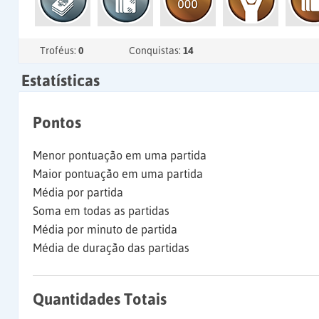
Troféus:
0
Conquistas:
14
Estatísticas
Pontos
Menor pontuação em uma partida
Maior pontuação em uma partida
Média por partida
Soma em todas as partidas
Média por minuto de partida
Média de duração das partidas
Quantidades Totais