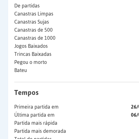
De partidas
Canastras Limpas
Canastras Sujas
Canastras de 500
Canastras de 1000
Jogos Baixados
Trincas Baixadas
Pegou o morto
Bateu
Tempos
Primeira partida em
26/
Última partida em
06/
Partida mais rápida
Partida mais demorada