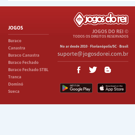
JOGOS
JOGOS DO REI ©
TODOS OS DIREITOS RESERVADOS
Buraco
No ar desde 2010 · Florianópolis/SC · Brasil
Canastra
suporte@jogosdorei.com.br
Buraco Canastra
Buraco Fechado
Buraco Fechado STBL
Tranca
Dominó
Sueca