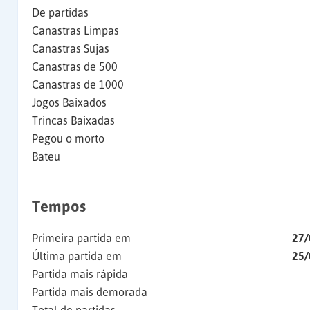
De partidas
Canastras Limpas
Canastras Sujas
Canastras de 500
Canastras de 1000
Jogos Baixados
Trincas Baixadas
Pegou o morto
Bateu
Tempos
Primeira partida em
27/
Última partida em
25/
Partida mais rápida
Partida mais demorada