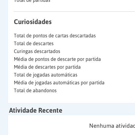
Total de partidas
Curiosidades
Total de pontos de cartas descartadas
Total de descartes
Curingas descartados
Média de pontos de descarte por partida
Média de descartes por partida
Total de jogadas automáticas
Média de jogadas automáticas por partida
Total de abandonos
Atividade Recente
Nenhuma atividad