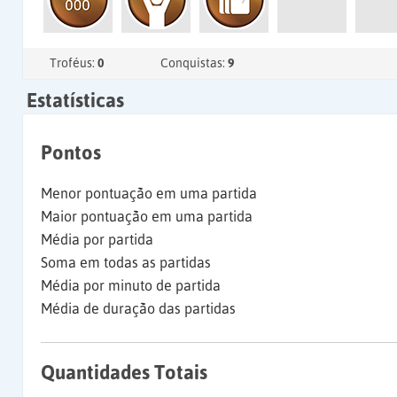
Troféus:
0
Conquistas:
9
Estatísticas
Pontos
Menor pontuação em uma partida
Maior pontuação em uma partida
Média por partida
Soma em todas as partidas
Média por minuto de partida
Média de duração das partidas
Quantidades Totais