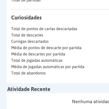
Total de partidas
Curiosidades
Total de pontos de cartas descartadas
Total de descartes
Curingas descartados
Média de pontos de descarte por partida
Média de descartes por partida
Total de jogadas automáticas
Média de jogadas automáticas por partida
Total de abandonos
Atividade Recente
Nenhuma atividad