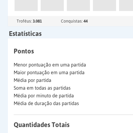
Troféus:
3.081
Conquistas:
44
Estatísticas
Pontos
Menor pontuação em uma partida
Maior pontuação em uma partida
Média por partida
Soma em todas as partidas
Média por minuto de partida
Média de duração das partidas
Quantidades Totais