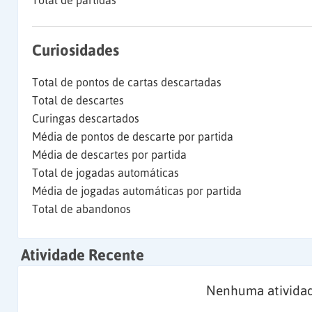
Total de partidas
Curiosidades
Total de pontos de cartas descartadas
Total de descartes
Curingas descartados
Média de pontos de descarte por partida
Média de descartes por partida
Total de jogadas automáticas
Média de jogadas automáticas por partida
Total de abandonos
Atividade Recente
Nenhuma atividad