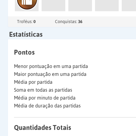
Troféus:
0
Conquistas:
36
Estatísticas
Pontos
Menor pontuação em uma partida
Maior pontuação em uma partida
Média por partida
Soma em todas as partidas
Média por minuto de partida
Média de duração das partidas
Quantidades Totais