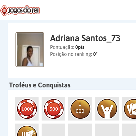
Adriana Santos_73
Pontuação:
0pts
Posição no ranking:
0º
Troféus e Conquistas