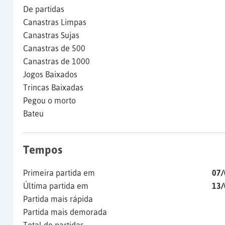
De partidas
Canastras Limpas
Canastras Sujas
Canastras de 500
Canastras de 1000
Jogos Baixados
Trincas Baixadas
Pegou o morto
Bateu
Tempos
Primeira partida em
07/
Última partida em
13/
Partida mais rápida
Partida mais demorada