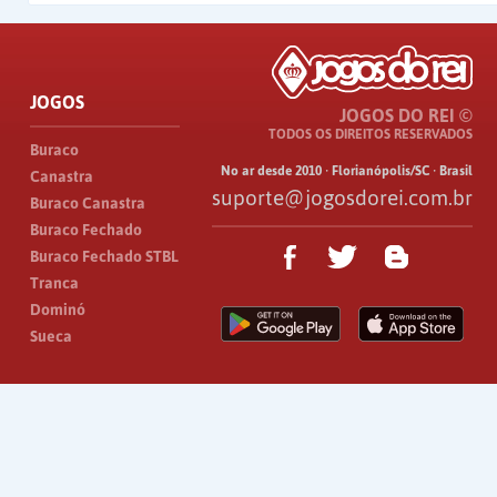
JOGOS
JOGOS DO REI ©
TODOS OS DIREITOS RESERVADOS
Buraco
No ar desde 2010 · Florianópolis/SC · Brasil
Canastra
suporte@jogosdorei.com.br
Buraco Canastra
Buraco Fechado
Buraco Fechado STBL
Tranca
Dominó
Sueca