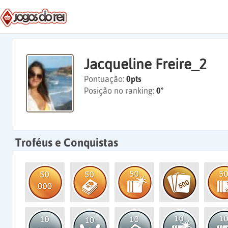
Jacqueline Freire_2
Pontuação:
0pts
Posição no ranking:
0º
Troféus e Conquistas