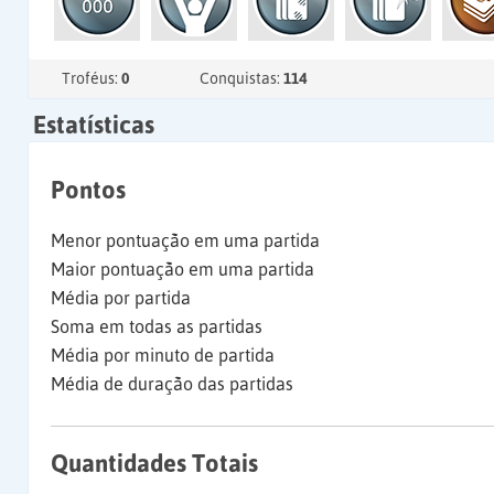
Troféus:
0
Conquistas:
114
Estatísticas
Pontos
Menor pontuação em uma partida
Maior pontuação em uma partida
Média por partida
Soma em todas as partidas
Média por minuto de partida
Média de duração das partidas
Quantidades Totais