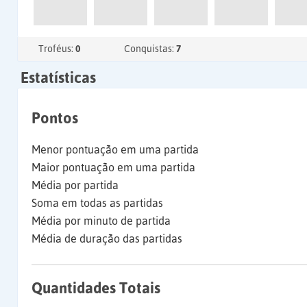
Troféus:
0
Conquistas:
7
Estatísticas
Pontos
Menor pontuação em uma partida
Maior pontuação em uma partida
Média por partida
Soma em todas as partidas
Média por minuto de partida
Média de duração das partidas
Quantidades Totais