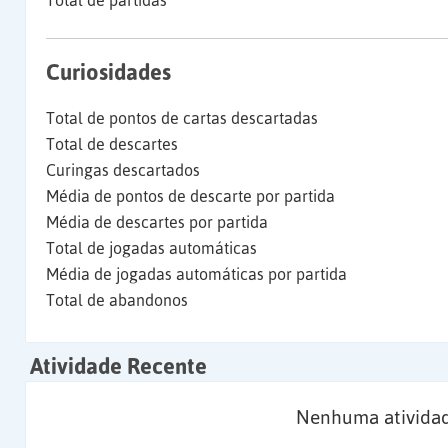
Total de partidas
Curiosidades
Total de pontos de cartas descartadas
Total de descartes
Curingas descartados
Média de pontos de descarte por partida
Média de descartes por partida
Total de jogadas automáticas
Média de jogadas automáticas por partida
Total de abandonos
Atividade Recente
Nenhuma atividad