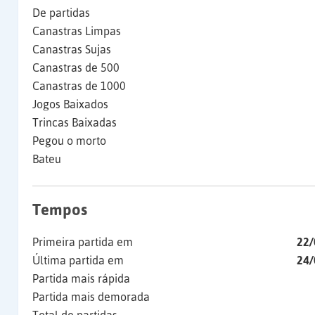
De partidas
Canastras Limpas
Canastras Sujas
Canastras de 500
Canastras de 1000
Jogos Baixados
Trincas Baixadas
Pegou o morto
Bateu
Tempos
Primeira partida em
22/
Última partida em
24/
Partida mais rápida
Partida mais demorada