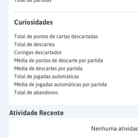
Total de partidas
Curiosidades
Total de pontos de cartas descartadas
Total de descartes
Curingas descartados
Média de pontos de descarte por partida
Média de descartes por partida
Total de jogadas automáticas
Média de jogadas automáticas por partida
Total de abandonos
Atividade Recente
Nenhuma atividad