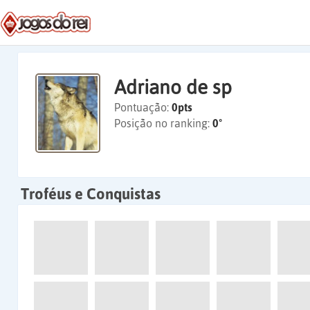
Adriano de sp
Pontuação:
0pts
Posição no ranking:
0º
Troféus e Conquistas