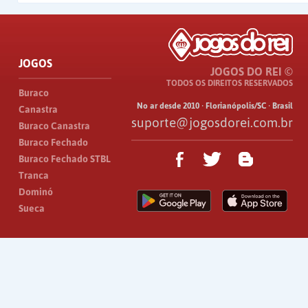
JOGOS
JOGOS DO REI ©
TODOS OS DIREITOS RESERVADOS
Buraco
No ar desde 2010 · Florianópolis/SC · Brasil
Canastra
suporte@jogosdorei.com.br
Buraco Canastra
Buraco Fechado
Buraco Fechado STBL
Tranca
Dominó
Sueca