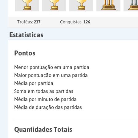
Troféus:
237
Conquistas:
126
Estatísticas
Pontos
Menor pontuação em uma partida
Maior pontuação em uma partida
Média por partida
Soma em todas as partidas
Média por minuto de partida
Média de duração das partidas
Quantidades Totais