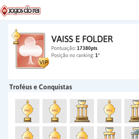
VAISS E FOLDER
Pontuação:
17380pts
Posição no ranking:
1º
Troféus e Conquistas