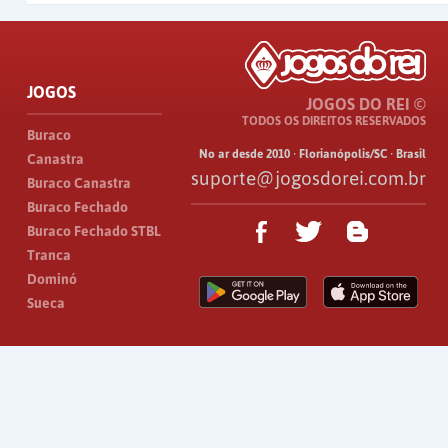
JOGOS
JOGOS DO REI ©
TODOS OS DIREITOS RESERVADOS
Buraco
No ar desde 2010 · Florianópolis/SC · Brasil
Canastra
suporte@jogosdorei.com.br
Buraco Canastra
Buraco Fechado
Buraco Fechado STBL
Tranca
Dominó
Sueca