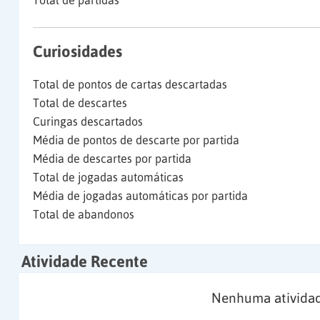
Total de partidas
Curiosidades
Total de pontos de cartas descartadas
Total de descartes
Curingas descartados
Média de pontos de descarte por partida
Média de descartes por partida
Total de jogadas automáticas
Média de jogadas automáticas por partida
Total de abandonos
Atividade Recente
Nenhuma atividad