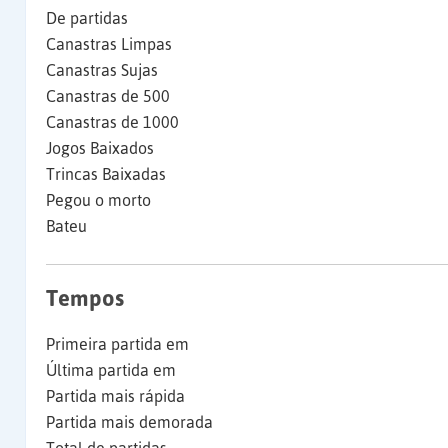
De partidas
Canastras Limpas
Canastras Sujas
Canastras de 500
Canastras de 1000
Jogos Baixados
Trincas Baixadas
Pegou o morto
Bateu
Tempos
Primeira partida em
Última partida em
Partida mais rápida
Partida mais demorada