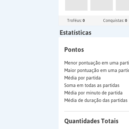
Troféus:
0
Conquistas:
0
Estatísticas
Pontos
Menor pontuação em uma part
Maior pontuação em uma parti
Média por partida
Soma em todas as partidas
Média por minuto de partida
Média de duração das partidas
Quantidades Totais