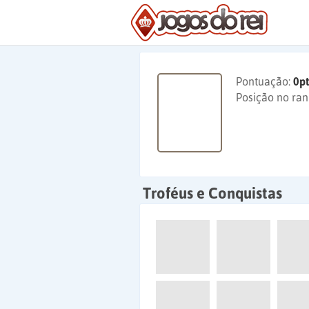
Pontuação:
0pt
Posição no ran
Troféus e Conquistas