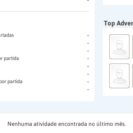
-
Top Adver
artadas
-
-
-
r partida
-
-
-
por partida
-
-
Nenhuma atividade encontrada no último mês.