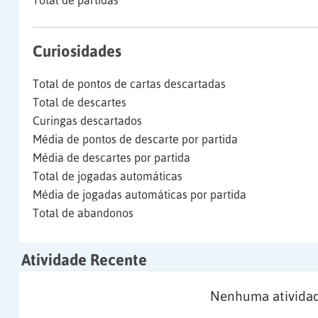
Total de partidas
Curiosidades
Total de pontos de cartas descartadas
Total de descartes
Curingas descartados
Média de pontos de descarte por partida
Média de descartes por partida
Total de jogadas automáticas
Média de jogadas automáticas por partida
Total de abandonos
Atividade Recente
Nenhuma atividad