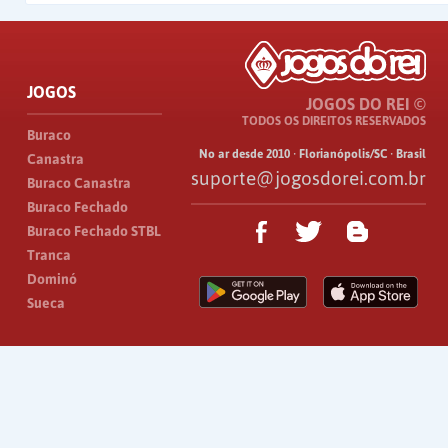
JOGOS
JOGOS DO REI ©
TODOS OS DIREITOS RESERVADOS
Buraco
No ar desde 2010 · Florianópolis/SC · Brasil
Canastra
suporte@jogosdorei.com.br
Buraco Canastra
Buraco Fechado
Buraco Fechado STBL
Tranca
Dominó
Sueca