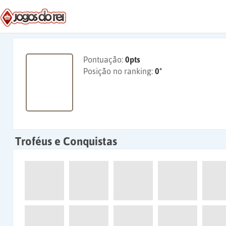
Pontuação:
0pts
Posição no ranking:
0º
Troféus e Conquistas