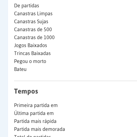
De partidas
Canastras Limpas
Canastras Sujas
Canastras de 500
Canastras de 1000
Jogos Baixados
Trincas Baixadas
Pegou o morto
Bateu
Tempos
Primeira partida em
Última partida em
Partida mais rápida
Partida mais demorada