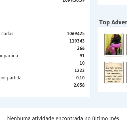
2899:58:59
Top Adver
artadas
1069425
119343
266
r partida
91
10
1223
por partida
0,10
2.058
Nenhuma atividade encontrada no último mês.