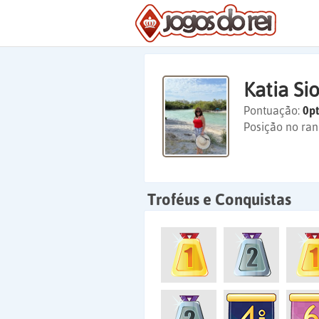
Katia Si
Pontuação:
0pt
Posição no ran
Troféus e Conquistas