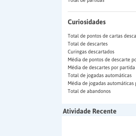
Total de partidas
Curiosidades
Total de pontos de cartas desc
Total de descartes
Curingas descartados
Média de pontos de descarte po
Média de descartes por partida
Total de jogadas automáticas
Média de jogadas automáticas 
Total de abandonos
Atividade Recente