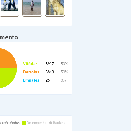
amento
Vitórias
5917
50%
Derrotas
5843
50%
Empates
26
0%
•
o calculadas.
Desempenho
Ranking