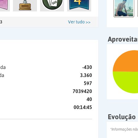
3
Ver tudo >>
Aproveit
ida
-430
da
3.360
597
7039420
40
00:14:45
Evolução
*Informações nã