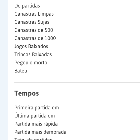
De partidas
Canastras Limpas
Canastras Sujas
Canastras de 500
Canastras de 1000
Jogos Baixados
Trincas Baixadas
Pegou o morto
Bateu
Tempos
Primeira partida em
Última partida em
Partida mais rápida
Partida mais demorada