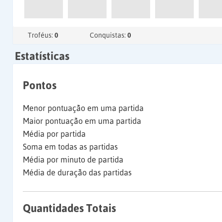
Troféus:
0
Conquistas:
0
Estatísticas
Pontos
Menor pontuação em uma partida
Maior pontuação em uma partida
Média por partida
Soma em todas as partidas
Média por minuto de partida
Média de duração das partidas
Quantidades Totais