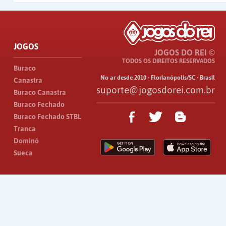
JOGOS
JOGOS DO REI ©
TODOS OS DIREITOS RESERVADOS
Buraco
No ar desde 2010 · Florianópolis/SC · Brasil
Canastra
suporte@jogosdorei.com.br
Buraco Canastra
Buraco Fechado
Buraco Fechado STBL
Tranca
Dominó
Sueca