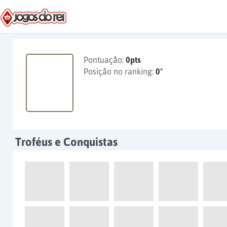
Pontuação:
0pts
Posição no ranking:
0º
Troféus e Conquistas