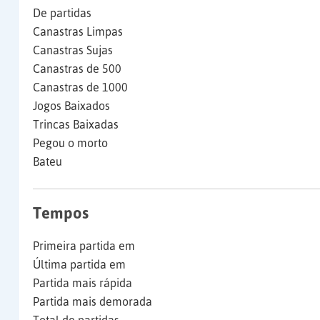
De partidas
Canastras Limpas
Canastras Sujas
Canastras de 500
Canastras de 1000
Jogos Baixados
Trincas Baixadas
Pegou o morto
Bateu
Tempos
Primeira partida em
Última partida em
Partida mais rápida
Partida mais demorada