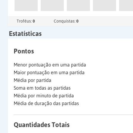
Troféus:
0
Conquistas:
0
Estatísticas
Pontos
Menor pontuação em uma partida
Maior pontuação em uma partida
Média por partida
Soma em todas as partidas
Média por minuto de partida
Média de duração das partidas
Quantidades Totais