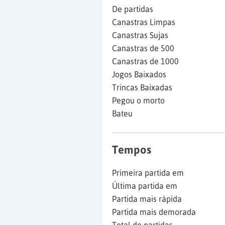
De partidas
Canastras Limpas
Canastras Sujas
Canastras de 500
Canastras de 1000
Jogos Baixados
Trincas Baixadas
Pegou o morto
Bateu
Tempos
Primeira partida em
Última partida em
Partida mais rápida
Partida mais demorada