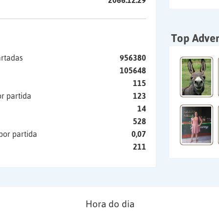
2066:12:29
Top Adver
artadas
956380
105648
115
r partida
123
14
528
por partida
0,07
211
Hora do dia