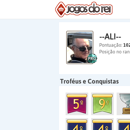
--ALI--
Pontuação:
10
Posição no ran
Troféus e Conquistas