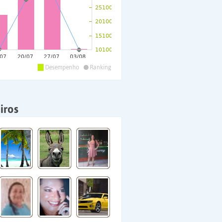
•
Desempenho
Ranking
iros