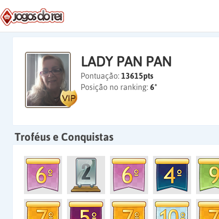
LADY PAN PAN
Pontuação:
13615pts
Posição no ranking:
6º
Troféus e Conquistas