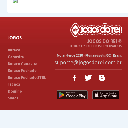
JOGOS
JOGOS DO REI ©
TODOS OS DIREITOS RESERVADOS
Buraco
No ar desde 2010 · Florianópolis/SC · Brasil
Canastra
suporte@jogosdorei.com.br
Buraco Canastra
Buraco Fechado
Buraco Fechado STBL
Tranca
Dominó
Sueca