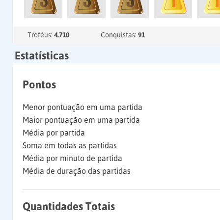
Troféus:
4.710
Conquistas:
91
Estatísticas
Pontos
Menor pontuação em uma partida
Maior pontuação em uma partida
Média por partida
Soma em todas as partidas
Média por minuto de partida
Média de duração das partidas
Quantidades Totais