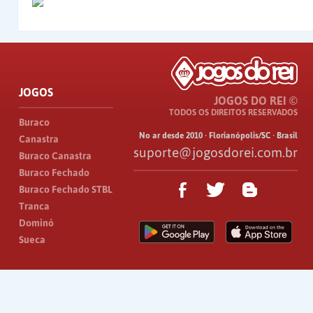
JOGOS
JOGOS DO REI ©
TODOS OS DIREITOS RESERVADOS
Buraco
No ar desde 2010 · Florianópolis/SC · Brasil
Canastra
suporte@jogosdorei.com.br
Buraco Canastra
Buraco Fechado
Buraco Fechado STBL
Tranca
Dominó
Sueca