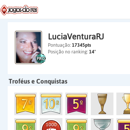
LuciaVenturaRJ
Pontuação:
17345pts
Posição no ranking:
14º
Troféus e Conquistas