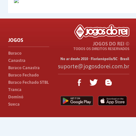
JOGOS
JOGOS DO REI ©
TODOS OS DIREITOS RESERVADOS
Buraco
No ar desde 2010 · Florianópolis/SC · Brasil
Canastra
suporte@jogosdorei.com.br
Buraco Canastra
Buraco Fechado
Buraco Fechado STBL
Tranca
Dominó
Sueca