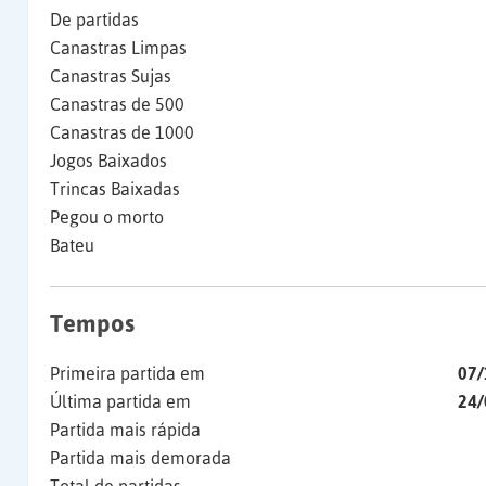
De partidas
Canastras Limpas
Canastras Sujas
Canastras de 500
Canastras de 1000
Jogos Baixados
Trincas Baixadas
Pegou o morto
Bateu
Tempos
Primeira partida em
07/
Última partida em
24/
Partida mais rápida
Partida mais demorada