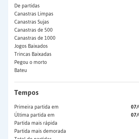
De partidas
Canastras Limpas
Canastras Sujas
Canastras de 500
Canastras de 1000
Jogos Baixados
Trincas Baixadas
Pegou o morto
Bateu
Tempos
Primeira partida em
07/
Última partida em
07/
Partida mais rápida
Partida mais demorada