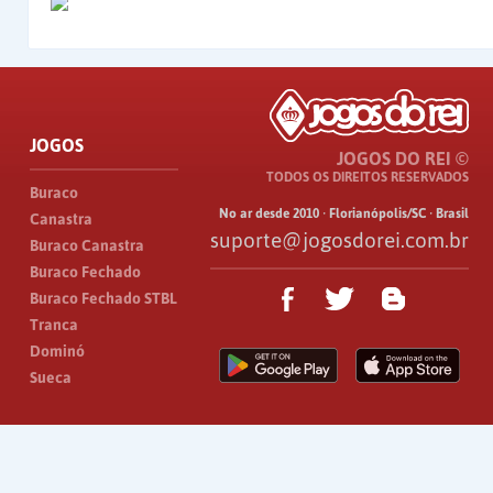
JOGOS
JOGOS DO REI ©
TODOS OS DIREITOS RESERVADOS
Buraco
No ar desde 2010 · Florianópolis/SC · Brasil
Canastra
suporte@jogosdorei.com.br
Buraco Canastra
Buraco Fechado
Buraco Fechado STBL
Tranca
Dominó
Sueca