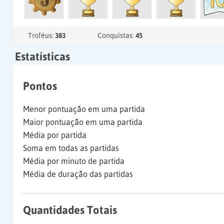
Troféus:
383
Conquistas:
45
Estatísticas
Pontos
Menor pontuação em uma partida
Maior pontuação em uma partida
Média por partida
Soma em todas as partidas
Média por minuto de partida
Média de duração das partidas
Quantidades Totais