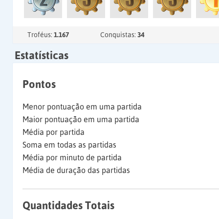
Troféus:
1.167
Conquistas:
34
Estatísticas
Pontos
Menor pontuação em uma partida
Maior pontuação em uma partida
Média por partida
Soma em todas as partidas
Média por minuto de partida
Média de duração das partidas
Quantidades Totais