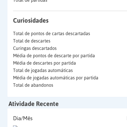
Total de partidas
Curiosidades
Total de pontos de cartas descartadas
Total de descartes
Curingas descartados
Média de pontos de descarte por partida
Média de descartes por partida
Total de jogadas automáticas
Média de jogadas automáticas por partida
Total de abandonos
Atividade Recente
Dia/Mês