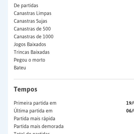
De partidas
Canastras Limpas
Canastras Sujas
Canastras de 500
Canastras de 1000
Jogos Baixados
Trincas Baixadas
Pegou o morto
Bateu
Tempos
Primeira partida em
19/
Última partida em
06/
Partida mais rápida
Partida mais demorada