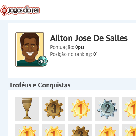
Ailton Jose De Salles
Pontuação:
0pts
Posição no ranking:
0º
Troféus e Conquistas