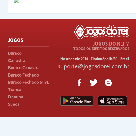
JOGOS
JOGOS DO REI ©
TODOS OS DIREITOS RESERVADOS
Buraco
No ar desde 2010 · Florianópolis/SC · Brasil
Canastra
suporte@jogosdorei.com.br
Buraco Canastra
Buraco Fechado
Buraco Fechado STBL
Tranca
Dominó
Sueca