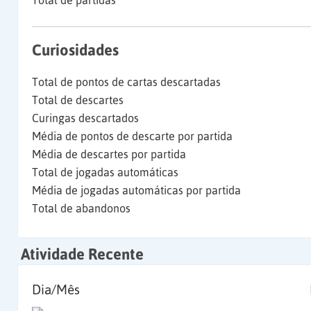
Total de partidas
Curiosidades
Total de pontos de cartas descartadas
Total de descartes
Curingas descartados
Média de pontos de descarte por partida
Média de descartes por partida
Total de jogadas automáticas
Média de jogadas automáticas por partida
Total de abandonos
Atividade Recente
Dia/Mês