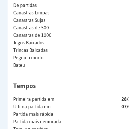
De partidas
Canastras Limpas
Canastras Sujas
Canastras de 500
Canastras de 1000
Jogos Baixados
Trincas Baixadas
Pegou o morto
Bateu
Tempos
Primeira partida em
28/
Última partida em
07/
Partida mais rápida
Partida mais demorada