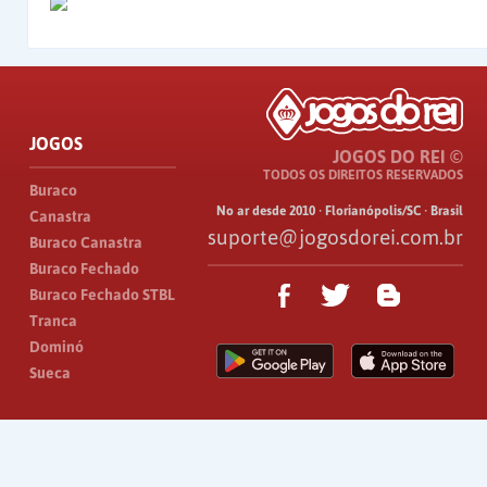
JOGOS
JOGOS DO REI ©
TODOS OS DIREITOS RESERVADOS
Buraco
No ar desde 2010 · Florianópolis/SC · Brasil
Canastra
suporte@jogosdorei.com.br
Buraco Canastra
Buraco Fechado
Buraco Fechado STBL
Tranca
Dominó
Sueca