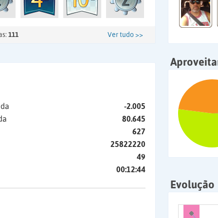
as:
111
Ver tudo >>
Aproveit
ida
-2.005
da
80.645
627
25822220
49
00:12:44
Evolução