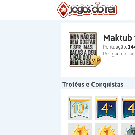
Maktub 
Pontuação:
14
Posição no ran
Troféus e Conquistas