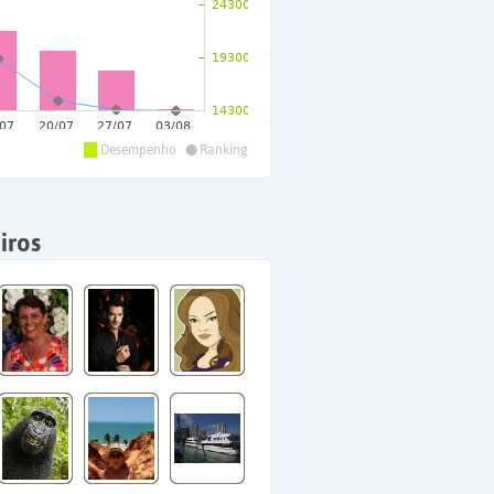
•
Desempenho
Ranking
iros