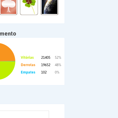
amento
Vitórias
21405
52%
Derrotas
19652
48%
Empates
102
0%