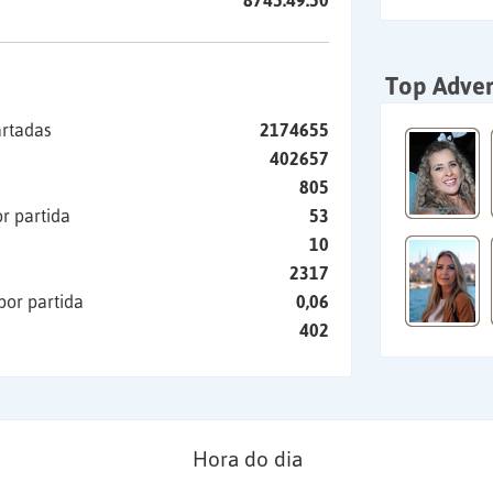
8745:49:50
Top Adver
artadas
2174655
402657
805
r partida
53
10
2317
por partida
0,06
402
Hora do dia