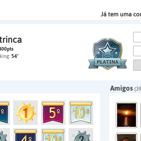
Já tem uma co
trinca
400pts
king:
54º
Amigos
(39