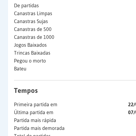
De partidas
Canastras Limpas
Canastras Sujas
Canastras de 500
Canastras de 1000
Jogos Baixados
Trincas Baixadas
Pegou o morto
Bateu
Tempos
Primeira partida em
22/
Última partida em
07/
Partida mais rápida
Partida mais demorada