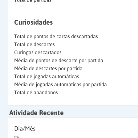
Total de partidas
Curiosidades
Total de pontos de cartas descartadas
Total de descartes
Curingas descartados
Média de pontos de descarte por partida
Média de descartes por partida
Total de jogadas automáticas
Média de jogadas automáticas por partida
Total de abandonos
Atividade Recente
Dia/Mês