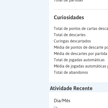
Total de partidas
Curiosidades
Total de pontos de cartas desc
Total de descartes
Curingas descartados
Média de pontos de descarte po
Média de descartes por partida
Total de jogadas automáticas
Média de jogadas automáticas 
Total de abandonos
Atividade Recente
Dia/Mês