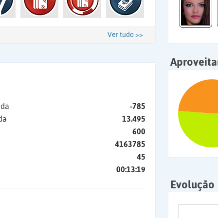
Ver tudo >>
Aproveit
ida
-785
da
13.495
600
4163785
45
00:13:19
Evolução