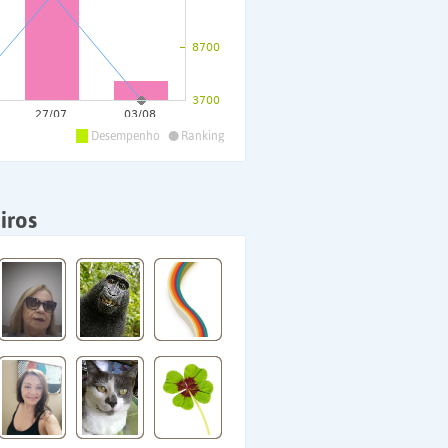
•
Desempenho
Ranking
iros