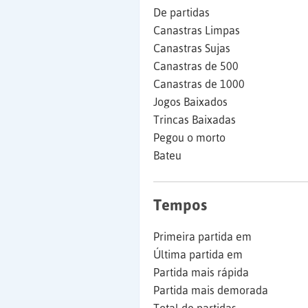
De partidas
Canastras Limpas
Canastras Sujas
Canastras de 500
Canastras de 1000
Jogos Baixados
Trincas Baixadas
Pegou o morto
Bateu
Tempos
Primeira partida em
Última partida em
Partida mais rápida
Partida mais demorada