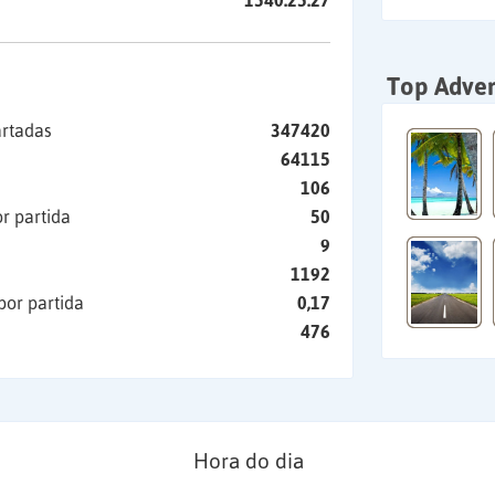
1540:25:27
Top Adver
artadas
347420
64115
106
r partida
50
9
1192
por partida
0,17
476
Hora do dia