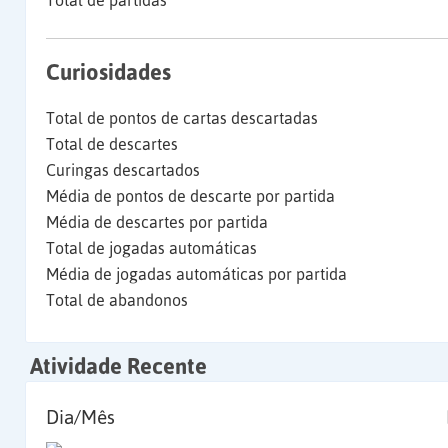
Total de partidas
Curiosidades
Total de pontos de cartas descartadas
Total de descartes
Curingas descartados
Média de pontos de descarte por partida
Média de descartes por partida
Total de jogadas automáticas
Média de jogadas automáticas por partida
Total de abandonos
Atividade Recente
Dia/Mês