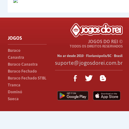
JOGOS
JOGOS DO REI ©
TODOS OS DIREITOS RESERVADOS
Buraco
No ar desde 2010 · Florianópolis/SC · Brasil
Canastra
suporte@jogosdorei.com.br
Buraco Canastra
Buraco Fechado
Buraco Fechado STBL
Tranca
Dominó
Sueca