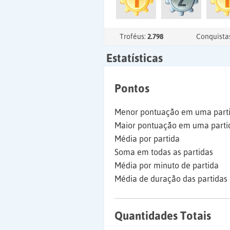
Troféus:
2.798
Conquista
Estatísticas
Pontos
Menor pontuação em uma part
Maior pontuação em uma parti
Média por partida
Soma em todas as partidas
Média por minuto de partida
Média de duração das partidas
Quantidades Totais