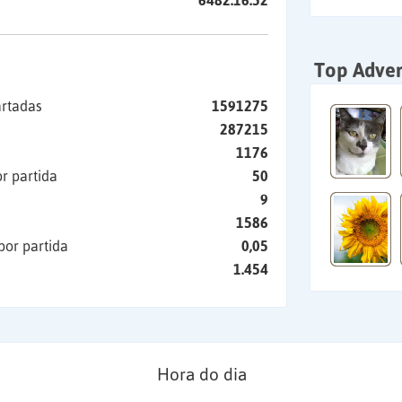
6482:16:52
Top Adver
artadas
1591275
287215
1176
r partida
50
9
1586
por partida
0,05
1.454
Hora do dia