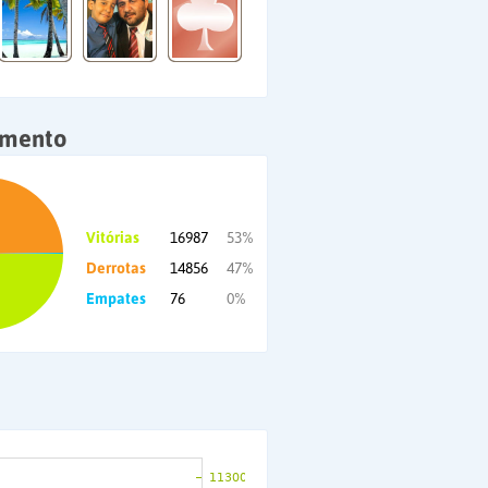
amento
Vitórias
16987
53%
Derrotas
14856
47%
Empates
76
0%