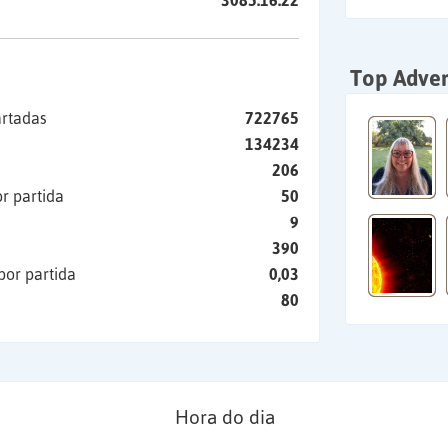
3085:16:22
Top Adver
artadas
722765
134234
206
r partida
50
9
390
por partida
0,03
80
Hora do dia