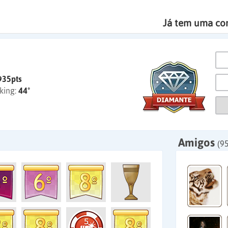
Já tem uma co
935pts
king:
44º
Amigos
(95