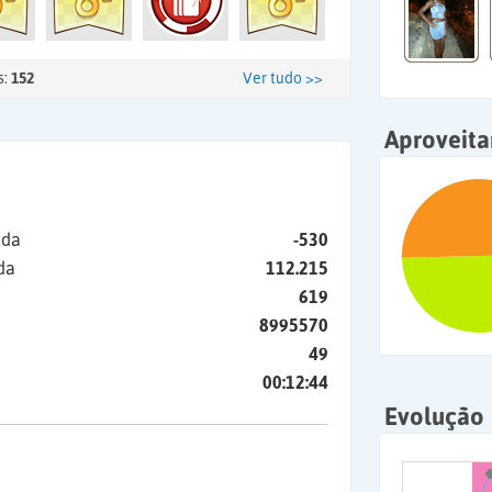
s:
152
Ver tudo >>
Aproveit
ida
-530
da
112.215
619
8995570
49
00:12:44
Evolução