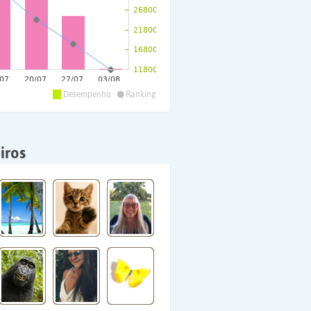
•
Desempenho
Ranking
iros