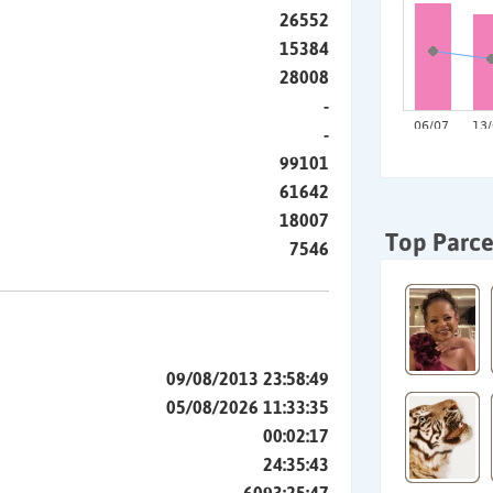
26552
15384
28008
-
-
99101
61642
18007
Top Parce
7546
09/08/2013 23:58:49
05/08/2026 11:33:35
00:02:17
24:35:43