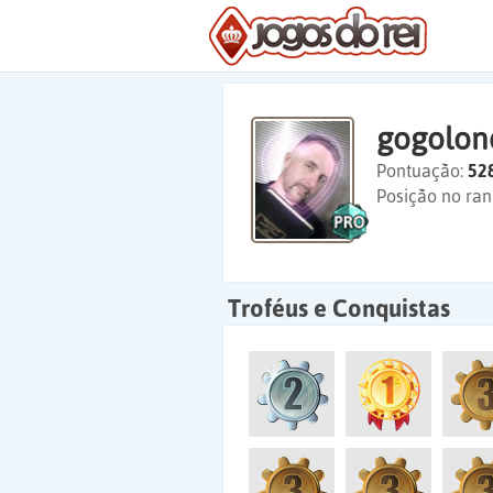
gogolon
Pontuação:
52
Posição no ran
Troféus e Conquistas