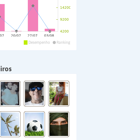
•
Desempenho
Ranking
iros