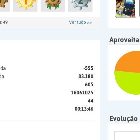
s:
49
Ver tudo >>
Aproveit
ida
-555
da
83.180
605
16061025
44
00:13:46
Evolução