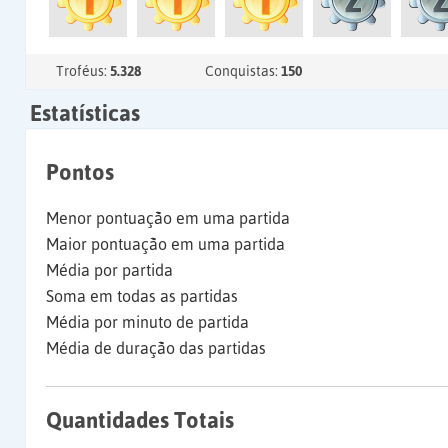
Troféus:
5.328
Conquistas:
150
Estatísticas
Pontos
Menor pontuação em uma partida
Maior pontuação em uma partida
Média por partida
Soma em todas as partidas
Média por minuto de partida
Média de duração das partidas
Quantidades Totais