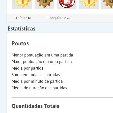
Troféus:
43
Conquistas:
26
Estatísticas
Pontos
Menor pontuação em uma partida
Maior pontuação em uma partida
Média por partida
Soma em todas as partidas
Média por minuto de partida
Média de duração das partidas
Quantidades Totais