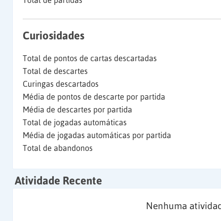
Total de partidas
Curiosidades
Total de pontos de cartas descartadas
Total de descartes
Curingas descartados
Média de pontos de descarte por partida
Média de descartes por partida
Total de jogadas automáticas
Média de jogadas automáticas por partida
Total de abandonos
Atividade Recente
Nenhuma atividad