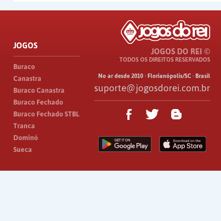
JOGOS
JOGOS DO REI ©
TODOS OS DIREITOS RESERVADOS
Buraco
No ar desde 2010 · Florianópolis/SC · Brasil
Canastra
suporte@jogosdorei.com.br
Buraco Canastra
Buraco Fechado
Buraco Fechado STBL
Tranca
Dominó
Sueca