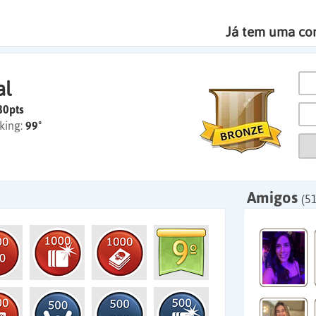
Já tem uma co
al
80pts
king:
99º
Amigos
(51