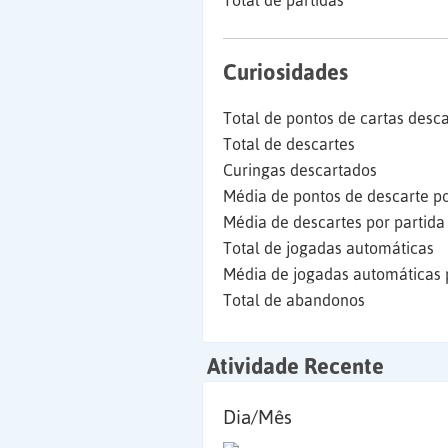
Total de partidas
Curiosidades
Total de pontos de cartas desc
Total de descartes
Curingas descartados
Média de pontos de descarte po
Média de descartes por partida
Total de jogadas automáticas
Média de jogadas automáticas 
Total de abandonos
Atividade Recente
Dia/Mês