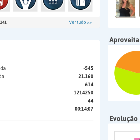
141
Ver tudo >>
Aproveit
ida
-545
da
21.160
614
1214250
44
00:14:07
Evolução