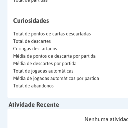
Total de partidas
Curiosidades
Total de pontos de cartas descartadas
Total de descartes
Curingas descartados
Média de pontos de descarte por partida
Média de descartes por partida
Total de jogadas automáticas
Média de jogadas automáticas por partida
Total de abandonos
Atividade Recente
Nenhuma atividad