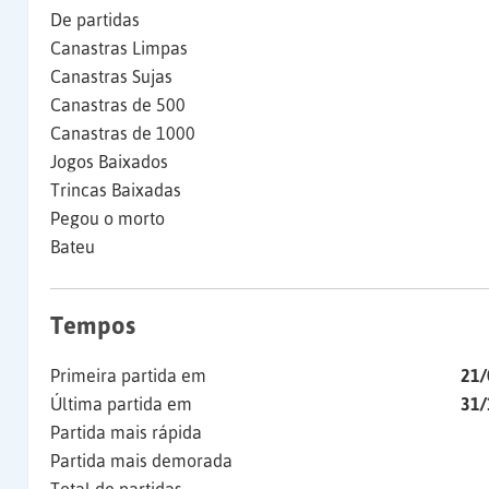
De partidas
Canastras Limpas
Canastras Sujas
Canastras de 500
Canastras de 1000
Jogos Baixados
Trincas Baixadas
Pegou o morto
Bateu
Tempos
Primeira partida em
21/
Última partida em
31/
Partida mais rápida
Partida mais demorada