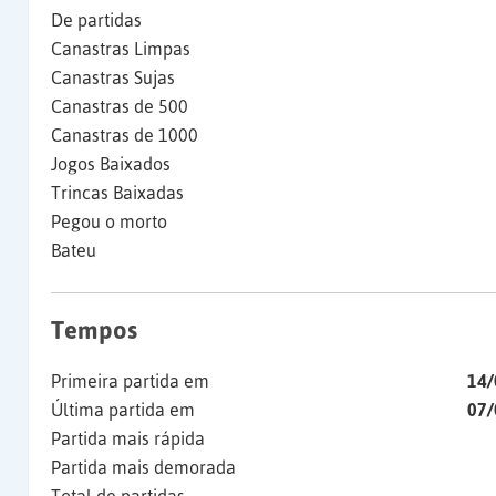
De partidas
Canastras Limpas
Canastras Sujas
Canastras de 500
Canastras de 1000
Jogos Baixados
Trincas Baixadas
Pegou o morto
Bateu
Tempos
Primeira partida em
14/
Última partida em
07/
Partida mais rápida
Partida mais demorada