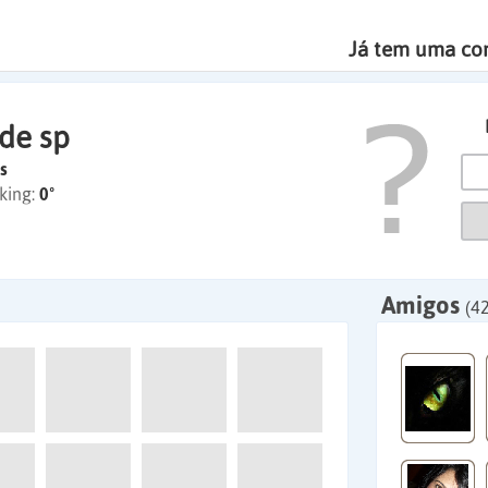
Já tem uma co
de sp
s
king:
0º
Amigos
(4