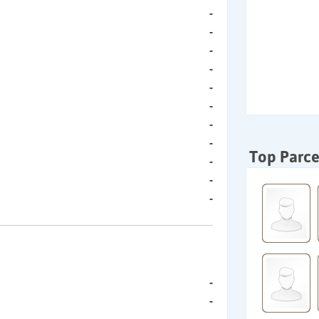
-
-
-
-
-
-
-
-
Top Parce
-
-
-
-
-