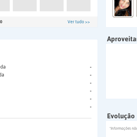
0
Ver tudo >>
Aproveit
ida
-
da
-
-
-
-
-
Evolução
*Informações nã