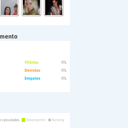
amento
Vitórias
0%
Derrotas
0%
Empates
0%
•
o calculadas.
Desempenho
Ranking