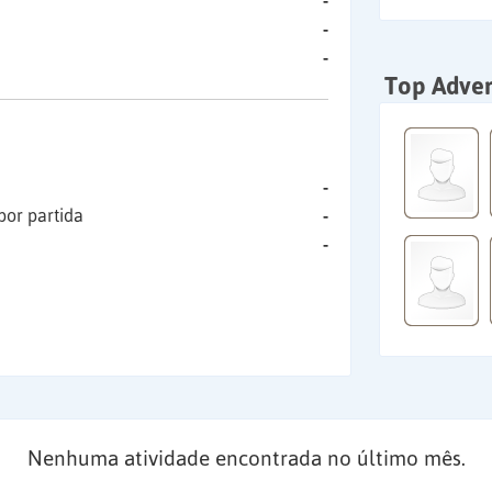
-
-
-
Top Adver
-
por partida
-
-
Nenhuma atividade encontrada no último mês.