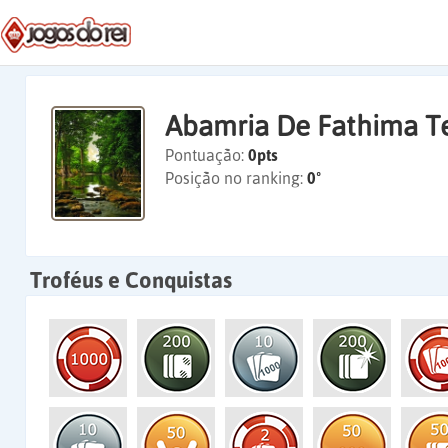
Abamria De Fathima T
Pontuação:
0pts
Posição no ranking:
0º
Troféus e Conquistas