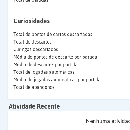
Total de partidas
Curiosidades
Total de pontos de cartas descartadas
Total de descartes
Curingas descartados
Média de pontos de descarte por partida
Média de descartes por partida
Total de jogadas automáticas
Média de jogadas automáticas por partida
Total de abandonos
Atividade Recente
Nenhuma atividad