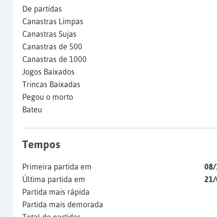
De partidas
Canastras Limpas
Canastras Sujas
Canastras de 500
Canastras de 1000
Jogos Baixados
Trincas Baixadas
Pegou o morto
Bateu
Tempos
Primeira partida em
08/
Última partida em
21/
Partida mais rápida
Partida mais demorada