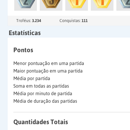
Troféus:
3.234
Conquistas:
111
Estatísticas
Pontos
Menor pontuação em uma partida
Maior pontuação em uma partida
Média por partida
Soma em todas as partidas
Média por minuto de partida
Média de duração das partidas
Quantidades Totais