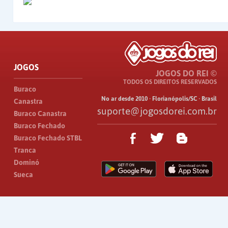
JOGOS
JOGOS DO REI ©
TODOS OS DIREITOS RESERVADOS
Buraco
No ar desde 2010 · Florianópolis/SC · Brasil
Canastra
suporte@jogosdorei.com.br
Buraco Canastra
Buraco Fechado
Buraco Fechado STBL
Tranca
Dominó
Sueca