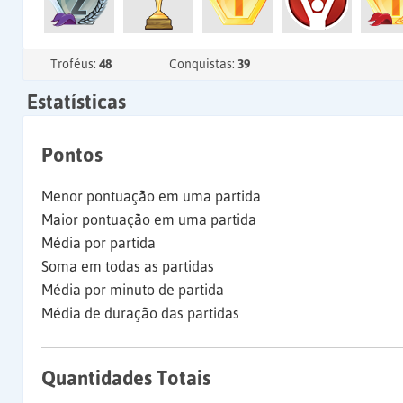
Troféus:
48
Conquistas:
39
Estatísticas
Pontos
Menor pontuação em uma partida
Maior pontuação em uma partida
Média por partida
Soma em todas as partidas
Média por minuto de partida
Média de duração das partidas
Quantidades Totais