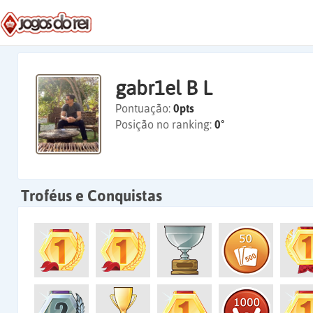
gabr1el B L
Pontuação:
0pts
Posição no ranking:
0º
Troféus e Conquistas