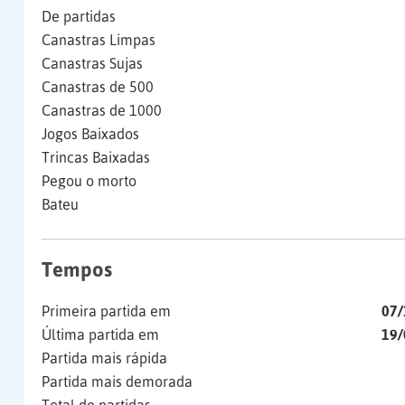
De partidas
Canastras Limpas
Canastras Sujas
Canastras de 500
Canastras de 1000
Jogos Baixados
Trincas Baixadas
Pegou o morto
Bateu
Tempos
Primeira partida em
07/
Última partida em
19/
Partida mais rápida
Partida mais demorada