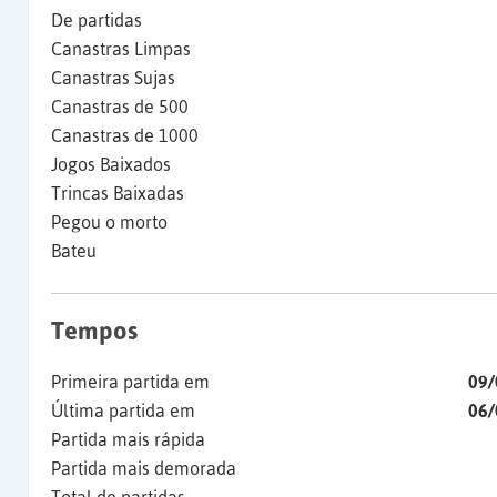
De partidas
Canastras Limpas
Canastras Sujas
Canastras de 500
Canastras de 1000
Jogos Baixados
Trincas Baixadas
Pegou o morto
Bateu
Tempos
Primeira partida em
09/
Última partida em
06/
Partida mais rápida
Partida mais demorada