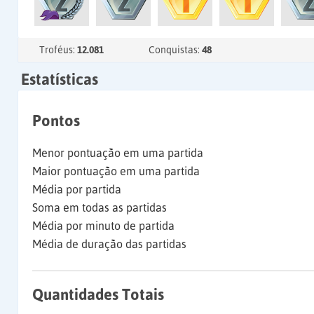
Troféus:
12.081
Conquistas:
48
Estatísticas
Pontos
Menor pontuação em uma partida
Maior pontuação em uma partida
Média por partida
Soma em todas as partidas
Média por minuto de partida
Média de duração das partidas
Quantidades Totais