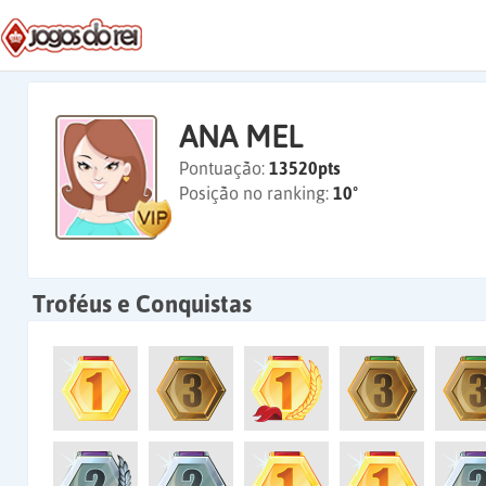
ANA MEL
Pontuação:
13520pts
Posição no ranking:
10º
Troféus e Conquistas