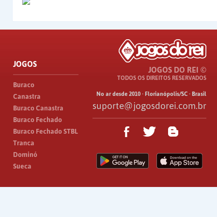
JOGOS
JOGOS DO REI ©
TODOS OS DIREITOS RESERVADOS
Buraco
No ar desde 2010 · Florianópolis/SC · Brasil
Canastra
suporte@jogosdorei.com.br
Buraco Canastra
Buraco Fechado
Buraco Fechado STBL
Tranca
Dominó
Sueca