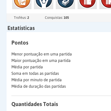
Troféus:
2
Conquistas:
105
Estatísticas
Pontos
Menor pontuação em uma partida
Maior pontuação em uma partida
Média por partida
Soma em todas as partidas
Média por minuto de partida
Média de duração das partidas
Quantidades Totais