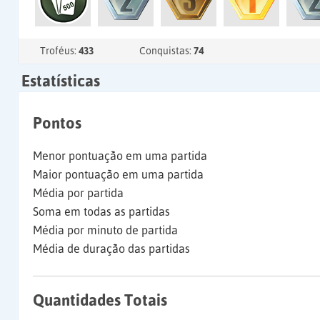
Troféus:
433
Conquistas:
74
Estatísticas
Pontos
Menor pontuação em uma partida
Maior pontuação em uma partida
Média por partida
Soma em todas as partidas
Média por minuto de partida
Média de duração das partidas
Quantidades Totais