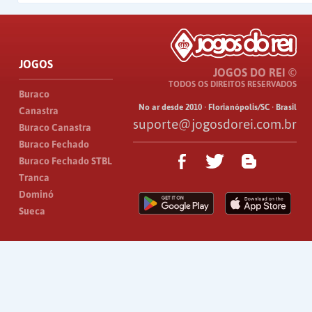
JOGOS
JOGOS DO REI ©
TODOS OS DIREITOS RESERVADOS
Buraco
No ar desde 2010 · Florianópolis/SC · Brasil
Canastra
suporte@jogosdorei.com.br
Buraco Canastra
Buraco Fechado
Buraco Fechado STBL
Tranca
Dominó
Sueca