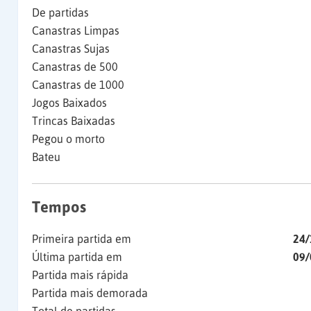
De partidas
Canastras Limpas
Canastras Sujas
Canastras de 500
Canastras de 1000
Jogos Baixados
Trincas Baixadas
Pegou o morto
Bateu
Tempos
Primeira partida em
24/
Última partida em
09/
Partida mais rápida
Partida mais demorada